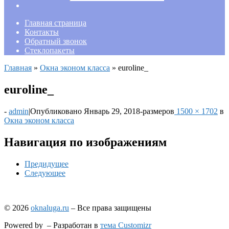
Главная страница
Контакты
Обратный звонок
Стеклопакеты
Главная
»
Окна эконом класса
»
euroline_
euroline_
-
admin
|
Опубликовано
Январь 29, 2018
-
размеров
1500 × 1702
в
Окна эконом класса
Навигация по изображениям
Предидущее
Следующее
© 2026
oknaluga.ru
– Все права защищены
Powered by
– Разработан в
тема Customizr