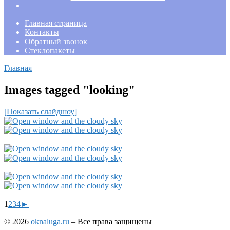
Главная страница
Контакты
Обратный звонок
Стеклопакеты
Главная
Images tagged "looking"
[Показать слайдшоу]
1
2
3
4
►
© 2026
oknaluga.ru
– Все права защищены