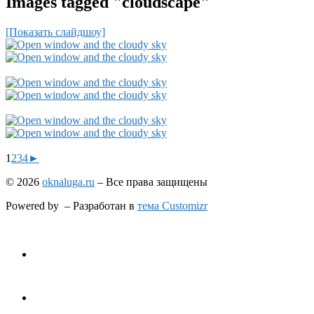
Images tagged "cloudscape"
[Показать слайдшоу]
1
2
3
4
►
© 2026
oknaluga.ru
– Все права защищены
Powered by
– Разработан в
тема Customizr