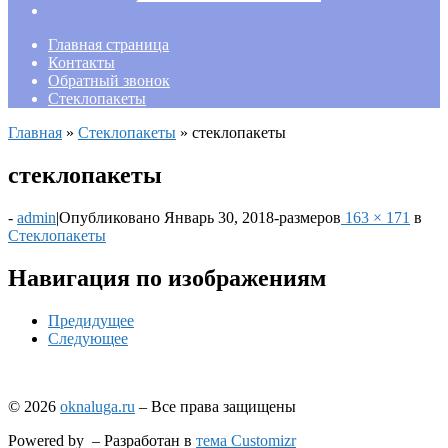
Главная страница
Контакты
Обратный звонок
Стеклопакеты
Главная
»
Стеклопакеты
»
стеклопакеты
стеклопакеты
-
admin
|
Опубликовано
Январь 30, 2018
-
размеров
163 × 171
в
Стеклопакеты
Навигация по изображениям
Предидущее
Следующее
© 2026
oknaluga.ru
– Все права защищены
Powered by
– Разработан в
тема Customizr