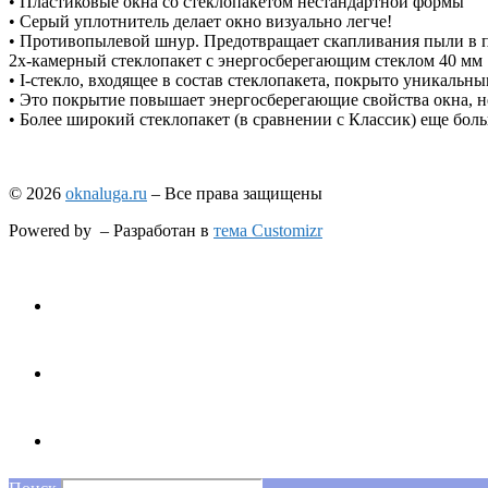
• Пластиковые окна со стеклопакетом нестандартной формы
• Серый уплотнитель делает окно визуально легче!
• Противопылевой шнур. Предотвращает скапливания пыли в па
2х-камерный стеклопакет с энергосберегающим стеклом 40 мм
• I-стекло, входящее в состав стеклопакета, покрыто уникальны
• Это покрытие повышает энергосберегающие свойства окна, не
• Более широкий стеклопакет (в сравнении с Классик) еще бол
© 2026
oknaluga.ru
– Все права защищены
Powered by
– Разработан в
тема Customizr