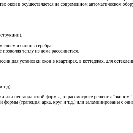
о окон в осуществляется на современном автоматическом обор
нструкции).
м слоем из ионов серебра.
 позволяя теплу из дома рассеиваться.
ик для установки окон в квартирах, в коттеджах, для остеклен
 т.д)
нии или нестандартной формы, то рассмотрите решения “эконом”
ой формы (трапеция, арка, круг и т.д.) или заламинированы с одн