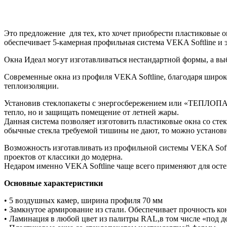
Это предложение для тех, кто хочет приобрести пластиковые 
обеспечивает 5-камерная профильная система VEKA Softline и
Окна Идеал могут изготавливаться нестандартной формы, а вы
Современные окна из профиля VEKA Softline, благодаря широ
теплоизоляции.
Установив стеклопакеты с энергосбережением или «ТЕПЛОПАК
тепло, но и защищать помещение от летней жары.
Данная система позволяет изготовить пластиковые окна со ст
обычные стекла требуемой тишины не дают, то можно устано
Возможность изготавливать из профильной системы VEKA Soft
проектов от классики до модерна.
Недаром именно VEKA Softline чаще всего применяют для осте
Основные характеристики
• 5 воздушных камер, ширина профиля 70 мм
• Замкнутое армирование из стали. Обеспечивает прочность ко
• Ламинация в любой цвет из палитры RAL,в том числе «под д