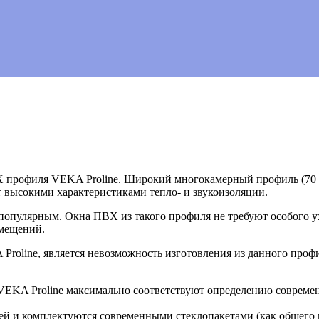
Х профиля VEKA Proline. Широкий многокамерный профиль (70 
 высокими характеристиками тепло- и звукоизоляции.
популярным. Окна ПВХ из такого профиля не требуют особого ух
омещений.
Proline, является невозможность изготовления из данного про
и VEKA Proline максимально соответствуют определению соврем
ей и комплектуются современными стеклопакетами (как общего 