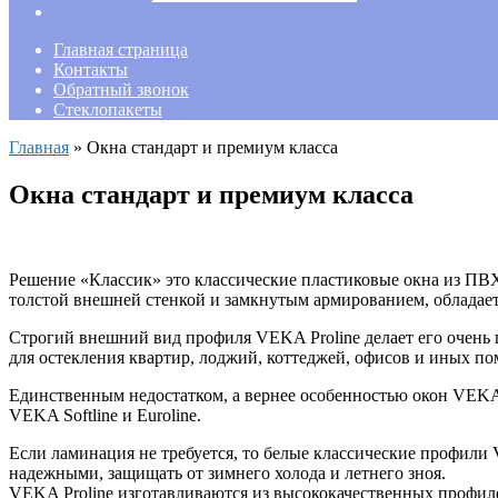
Главная страница
Контакты
Обратный звонок
Стеклопакеты
Главная
»
Окна стандарт и премиум класса
Окна стандарт и премиум класса
Решение «Классик» это классические пластиковые окна из ПВ
толстой внешней стенкой и замкнутым армированием, обладает
Строгий внешний вид профиля VEKA Proline делает его очень 
для остекления квартир, лоджий, коттеджей, офисов и иных п
Единственным недостатком, а вернее особенностью окон VEKA 
VEKA Softline и Euroline.
Если ламинация не требуется, то белые классические профил
надежными, защищать от зимнего холода и летнего зноя.
VEKA Proline изготавливаются из высококачественных профил