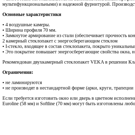
мультифункциональными) и надежной фурнитурой. Производств
Основные характеристики
• 4 воздушные камеры.
• Ширина профиля 70 мм.
• Замкнутое армирование из стали (обеспечивает прочность ко
2 камерный стеклопакет с энергосберегающим стеклом
• I-стекло, входящее в состав стеклопакета, покрыто уникальны
• Это покрытие повышает энергосберегающие свойства окна, не
Рекомендован двухкамерный стеклопакет VEKA в решении Класс
Ограничения:
• не ламинируются
• не производят в нестандартной форме (арки, круги, трапеции и
Если требуется изготовить окно или дверь в цветном исполне
Euroline (58 мм) и Softline (70 мм) могут быть изготовлены люб