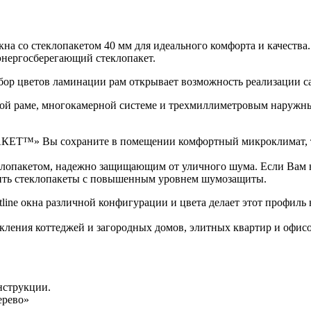
окна со стеклопакетом 40 мм для идеального комфорта и качес
 энергосберегающий стеклопакет.
бор цветов ламинации рам открывает возможность реализации с
кой раме, многокамерной системе и трехмиллиметровым наружн
ЕТ™» Вы сохраните в помещении комфортный микроклимат, так
еклопакетом, надежно защищающим от уличного шума. Если Вам 
вить стеклопакеты с повышенным уровнем шумозащиты.
line окна различной конфигурации и цвета делает этот профил
кления коттеджей и загородных домов, элитных квартир и офисо
нструкции.
ерево»