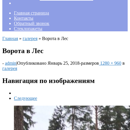
Главная страница
Контакты
Обратный звонок
Стеклопакеты
Главная
»
галерея
»
Ворота в Лес
Ворота в Лес
-
admin
|
Опубликовано
Январь 25, 2018
-
размеров
1280 × 960
в
галерея
Навигация по изображениям
Следующее